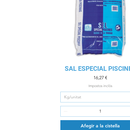
Visualització ràpida
SAL ESPECIAL PISCIN
Preu
16,27 €
Impostos inclòs
Kg/unitat
Afegir a la cistella