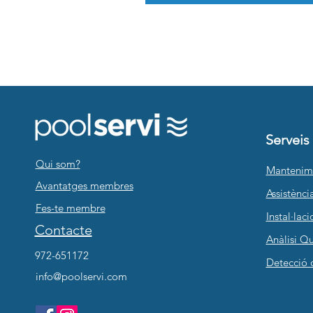
Serveis
Qui som?
Mantenim
Avantatges membres
Assistènci
Fes-te membre
Instal·laci
Contacte
Anàlisi Qu
972-651172
Detecció 
info@poolservi.com