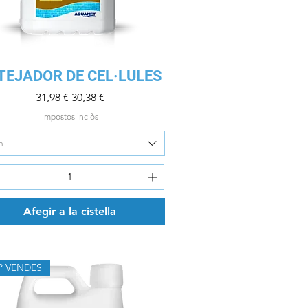
Visualització ràpida
TEJADOR DE CEL·LULES
Preu normal
Preu d'oferta
31,98 €
30,38 €
Impostos inclòs
n
Afegir a la cistella
P VENDES