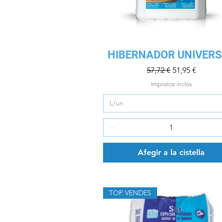
Visualització ràpida
HIBERNADOR UNIVER
Preu normal
Preu d'oferta
57,72 €
51,95 €
Impostos inclòs
L/un
Afegir a la cistella
TOP VENDES