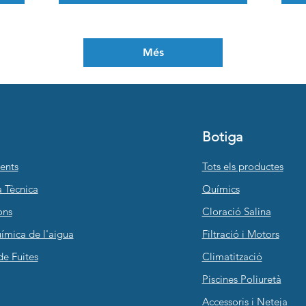
Més
Botiga
ents
Tots els productes
a Tècnica
Químics
ons
Cloració Salina
ímica de l'aigua
Filtració i Motors
de Fuites
Climatització
Piscines Poliuretà
Accessoris i Neteja