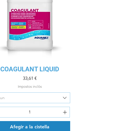
Visualització ràpida
COAGULANT LIQUID
Preu
33,61 €
Impostos inclòs
/un
Afegir a la cistella