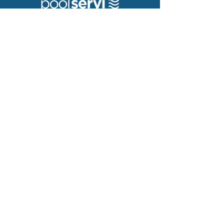
Qui som?
Avantatges membres
Fes-te membre
Contacte
972-651172
info@poolservi.com
Serveis
Manteniments
Assistència Tècnica
Instal·lacions