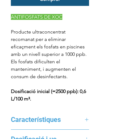
ANTIFOSFATS DE XOC
Producte
ultraconcentrat
recomanat per a eliminar
eficaçment els fosfats en piscines
amb un nivell superior a 1000
ppb
.
Els fosfats dificulten el
manteniment, i augmenten el
consum de desinfectants.
Dosificació inicial (=2500
ppb)
: 0,6
L/100 m³.
Característiques
Producte
ultraconcentrat