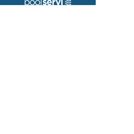
Qui som?
Avantatges membres
Fes-te membre
Contacte
972-651172
info@poolservi.com
Serveis
Manteniments
Assistència Tècnica
Instal·lacions