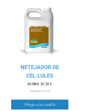
NETEJADOR DE
CEL·LULES
Preu normal
Preu d'oferta
31,98 €
30,38 €
Impostos inclòs
Afegir a la cistella