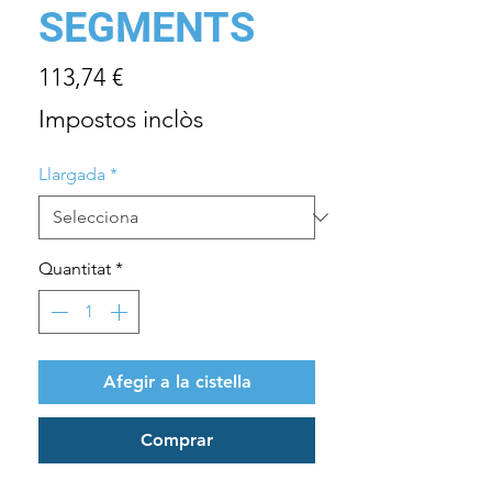
SEGMENTS
Price
113,74 €
Impostos inclòs
Llargada
*
Quantitat
*
Afegir a la cistella
Comprar